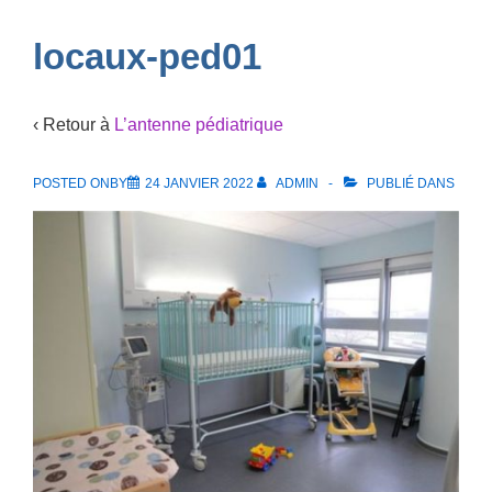
Navigation
locaux-ped01
‹ Retour à
L’antenne pédiatrique
POSTED ONBY
24 JANVIER 2022
ADMIN
PUBLIÉ DANS