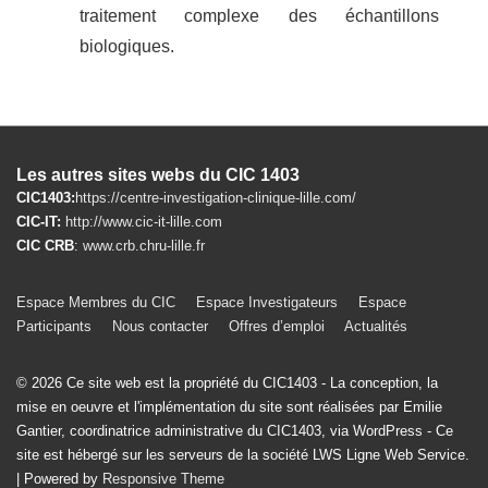
traitement complexe des échantillons
biologiques.
Les autres sites webs du CIC 1403
CIC1403:
https://centre-investigation-clinique-lille.com/
CIC-IT:
http://www.cic-it-lille.com
CIC CRB
:
www.crb.chru-lille.fr
Menu
Espace Membres du CIC
Espace Investigateurs
Espace
Participants
Nous contacter
Offres d’emploi
Actualités
du
bas
© 2026
Ce site web est la propriété du CIC1403 - La conception, la
de
mise en oeuvre et l'implémentation du site sont réalisées par Emilie
Gantier, coordinatrice administrative du CIC1403, via WordPress - Ce
page
site est hébergé sur les serveurs de la société LWS Ligne Web Service.
| Powered by
Responsive Theme