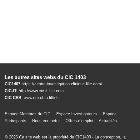
Les autres sites webs du CIC 1403
CIC1403:
https://centre-investigation-clinique-lille.com/
CIC-IT:
http://www.cic-it-lille.com
CIC CRB
:
www.crb.chru-lille.fr
Menu
Espace Membres du CIC
Espace Investigateurs
Espace
Participants
Nous contacter
Offres d’emploi
Actualités
du
bas
© 2026
Ce site web est la propriété du CIC1403 - La conception, la