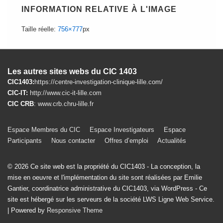
INFORMATION RELATIVE À L'IMAGE
Taille réelle:
756×777
px
Les autres sites webs du CIC 1403
CIC1403:
https://centre-investigation-clinique-lille.com/
CIC-IT:
http://www.cic-it-lille.com
CIC CRB
:
www.crb.chru-lille.fr
Menu
Espace Membres du CIC
Espace Investigateurs
Espace
Participants
Nous contacter
Offres d’emploi
Actualités
du
bas
© 2026
Ce site web est la propriété du CIC1403 - La conception, la
de
mise en oeuvre et l'implémentation du site sont réalisées par Emilie
Gantier, coordinatrice administrative du CIC1403, via WordPress - Ce
page
site est hébergé sur les serveurs de la société LWS Ligne Web Service.
| Powered by
Responsive Theme