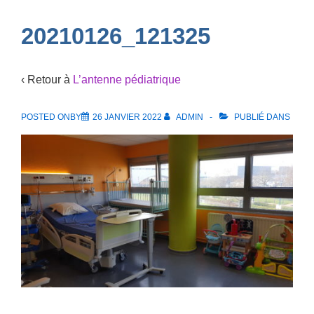
Navigation
20210126_121325
‹ Retour à
L’antenne pédiatrique
POSTED ONBY
26 JANVIER 2022
ADMIN
PUBLIÉ DANS