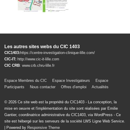
Les autres sites webs du CIC 1403
CIC1403:
https://centre-investigation-clinique-lille.com/
CIC-IT:
http://www.cic-it-lille.com
CIC CRB
:
www.crb.chru-lille.fr
Menu
Espace Membres du CIC
Espace Investigateurs
Espace
Participants
Nous contacter
Offres d’emploi
Actualités
du
bas
© 2026
Ce site web est la propriété du CIC1403 - La conception, la
de
mise en oeuvre et l'implémentation du site sont réalisées par Emilie
Gantier, coordinatrice administrative du CIC1403, via WordPress - Ce
page
site est hébergé sur les serveurs de la société LWS Ligne Web Service.
| Powered by
Responsive Theme